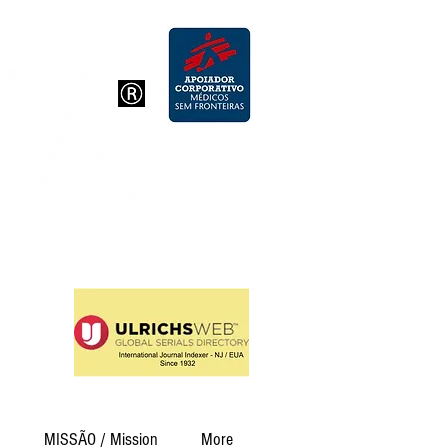
726
19
Humanas
MISSÃO / Mission
More