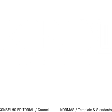
e
- ISSN 2447-7656
- ISSN 2674-2561 DOI NUMBER: 10.33
obertura Temática Prioritária das Publicações –
Tabela CNPq 20
0.00-7 – Ciências Sociais Aplicadas e 7.00.00.00-0 – Ciências 
revistaakedia@gmail.com
CONSELHO EDITORIAL / Council
NORMAS / Template & Standards