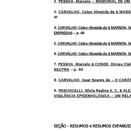
2.
PESSOA, Marcelo
– MEMORIAL DE UM
3.
CARVALHO, Celso Almeida de & MARS
41
4.
CARVALHO, Celso Almeida de & MARSON, Sé
EMPRESAS
– p. 48
5.
CARVALHO, Celso Almeida de & MARSON, Sé
6.
CARVALHO, Celso Almeida de & MARSON, Sé
7.
PESSOA, Marcelo & CONDE, Dirceu Clé
NEUTRA
–
p. 90
8.
CARVALHO, Isaar Soares de
–
O CARÁT
9.
PASCHOALLI,
Silvia Regina A. C. & A
VIGILÂNCIA EPIDEMIOLÓGICA – UM REL
REMOTAS
DURA
NTE A P
ANDEMIA SARS-COV-
SEÇÃO - RESUMOS e RESUMOS EXP
ANDI