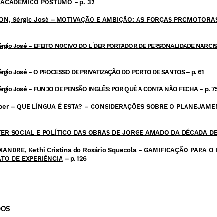
 ACADÊMICO PÓSTUMO
–
p. 32
ON, Sérgio José
–
MOTIVAÇÃO E AMBIÇÃO: AS FORÇAS PROMOTORA
rgio José
– EFEITO NOCIVO DO LÍDER PORTADOR DE PERSONALIDADE NARCI
rgio José
–
O PROCESSO DE PRIVATIZAÇÃO DO PORTO DE SANTOS
– p. 61
rgio José
–
FUNDO DE PENSÃO INGLÊS: POR QUÊ A CONTA NÃO FECHA
– p. 7
ber
– QUE LÍNGUA É ESTA? – CONSIDERAÇÕES SOBRE O PLANEJAME
ER SOCIAL E POLÍTICO DAS OBRAS DE JORGE AMADO DA DÉCADA DE
LEXANDRE, Kethi Cristina do Rosário Squecola
–
GAMIFICAÇÃO PARA O 
ATO DE EXPERIÊNCIA
– p. 126
2 NA UEMG – F
RUTAL
DO
S