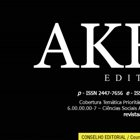
p
e
- ISSN 2447-7656
- I
Cobertura Temática Prioritá
6.00.00.00-7 – Ciências Sociais
revist
VOLUME ATUAL / Current Edition
CONSELHO EDITORIAL / Coun