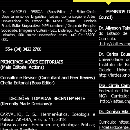
MEMBROS D
Dr. MARCELO PESSOA (Boss-Editor / Editor-Chefe.
Departamento de Linguística, Letras, Comunicação e Artes.
Council)
Universidade do Estado de Minas Gerais - Unidade
Frutal.
Editor Corporativo
: MPEducacional / Grupo de Pesquisa
Dr. Allynson Take
Sociedade, Imagens e Cultura - SIC. Endereço: Av. Prof. Mário
do Estado de 
Palmério, 1001. Bairro Universitário. Frutal - MG. CEP 38200-
Currículo:
000.
http://lattes.
55+ (34) 3423 2700
Dr. Carlos Edu
Universidade 
PRINCIPAIS AÇÕES EDITORIAIS
Instituto de Bi
(Main Editorial Actions)
Cidade Univer
http://lattes.c
Consultor e Revisor (Consultant and Peer Review)
Chefia Editorial (Boss Editor)
Dra. Cintia Cam
Federal de Ube
MG) - Currículo:
DECISÕES TOMADAS RECENTEMENTE
http://lattes.
(Recently Made Decisions):
Dr. Dionísio Vila
CARVALHO, I. S.
. Hermenêutica, Ideologia e
- Lisb
Política. AKEDIA, v. 6, p. 11, 2018
Currículo:
https
Palavras-chave: Hermenêutica; ideologia; Política;
H/detaildocent