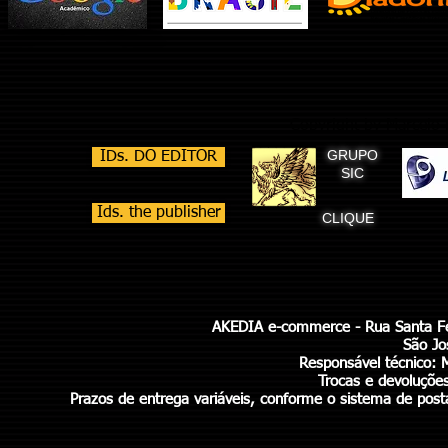
Copyright by Marcelo 
GRUPO
IDs. DO EDITOR
SIC
Ids. the publisher
CLIQUE
AKEDIA e-commerce - Rua Santa Fé 
São Jo
Responsável técnico: 
Trocas e devoluçõe
Prazos de entrega variáveis, conforme o sistema de pos