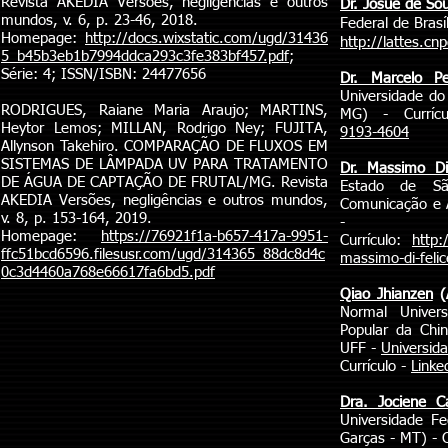
Revista AKEDIA Versões, negligências e outros
Dr. Josué de S
mundos, v. 6, p. 23-46, 2018.
Federal de Brasíl
Homepage:
http://docs.wixstatic.com/ugd/31436
http://lattes.c
5_b45b3eb1b7994ddca293c3fe383bf457.pdf
;
Série: 4; ISSN/ISBN: 24477656
Dr. Marcelo P
Universidade do
RODRIGUES, Raiane Maria Araujo; MARTINS,
MG) - Curríc
Heytor Lemos; MILLAN, Rodrigo Ney; FUJITA,
9193-4604
Allynson Takehiro. COMPARAÇÃO DE FLUXOS EM
SISTEMAS DE LÂMPADA UV PARA TRATAMENTO
Dr. Massimo Di
DE ÁGUA DE CAPTAÇÃO DE FRUTAL/MG. Revista
Estado de S
AKEDIA Versões, negligências e outros mundos,
Comunicação e A
v. 8, p. 153-164, 2019.
-
Homepage:
https://76921f1a-b657-417a-9951-
Currículo:
http:
ffc51bcd6596.filesusr.com/ugd/314365_88dc8d4c
massimo-di-felic
0c3d4460a768e66617fa6bd5.pdf
Qiao Jhianzen
(A
Normal Univers
Popular da Chi
UFF -
Universid
Currículo -
Linke
Dra. Jociene Ca
Universidade F
Garças - MT) - C