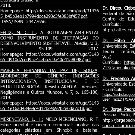
Literatura Brasileira.
2018.
Dr. Dirceu Cléb
Homepage:
http://docs.wixstatic.com/ugd/31436
Federal de São 
5_b45b3eb1b7994ddca293c3fe383bf457.pdf
.
Centro de Ed
ISSN/ISBN: 24477656.
Curr
http://lattes.c
FÉLIX, M. C. L.
. A ROTULAGEM AMBIENTAL
COMO INSTRUMENTO DE EFETIVAÇÃO DO
Dr. Fábio Ak
DESENVOLVIMENTO SUSTENTÁVEL. Akedia, v. 3,
Universidade Es
p. 95-109, 2017.
Teoria Literári
Homepage:
https://docs.wixstatic.com/ugd/3143
V
65_0910d7ced95e4cebb7c9a40e41a80987.pdf
Currículo:
https
713/fabio-akcel
MARCELA FERNANDA DA PAZ DE, SOUZA
.
ABORDAGENS DE GÊNERO: INDICAÇÕES
Dr. Frederico 
INTERACIONISTA, INSTITUCIONAL E DE
Universidade Est
ESTRUTURA SOCIAL. Revista AKEDIA - Versões,
- Currículo:
Negligências e Outros Mundos, v. 7, p. 165-186,
https://scholar.goo
2019.
user=mxLDTXIAA
Homepage:
https://docs.wixstatic.com/ugd/3143
65_1e16ad434e9c4d12bc4692b2e6da7d18.pdf
Dr. Jorge Pedr
Pessoa, Porto, Po
MERENCIANO, L. H.
; MELO MERENCIANO, P. F.
http://jorgepedr
Filme oriental e cinema comercial: análise das
sousa---curriculo
categorias plásticas em Shinobi: a batalha.