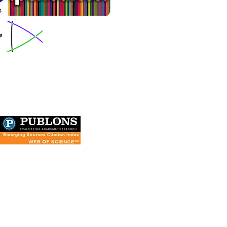
article distributed under the Creative Commons
tivecommons.org/licenses/by/4.0/
) which permits
, and reproduction in any medium, provided the
5043-060