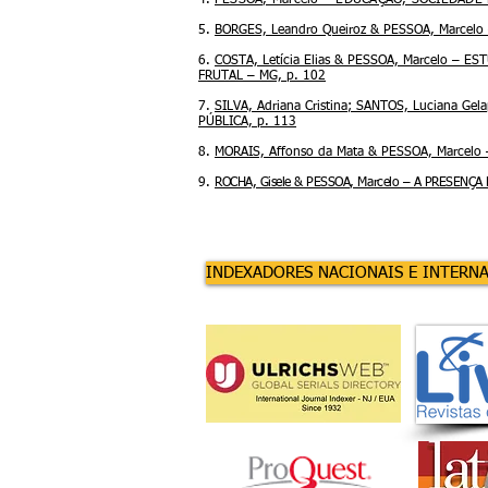
4.
PESSOA, Marcelo – EDUCAÇÃO, SOCIEDADE 
5.
BORGES, Leandro Queiroz & PESSOA, Marcel
6.
COSTA, Letícia Elias & PESSOA, Marcelo 
FRUTAL – MG, p. 102
7.
SILVA, Adriana Cristina; SANTOS, Luciana
PÚBLICA, p. 113
8.
MORAIS, Affonso da Mata & PESSOA, Marcel
9.
ROCHA, Gisele & PESSOA, Marcelo – A PRESEN
INDEXADORES NACIONAIS E INTERN