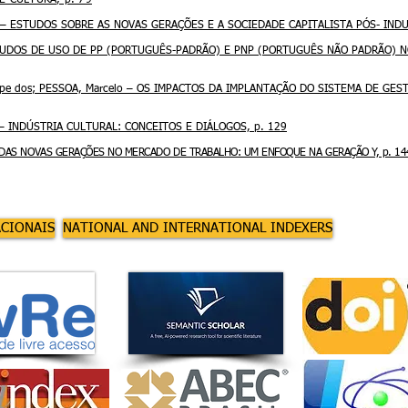
E CULTURA, p. 79
o – ESTUDOS SOBRE AS NOVAS GERAÇÕES E A SOCIEDADE CAPITALISTA PÓS- INDU
– ESTUDOS DE USO DE PP (PORTUGUÊS-PADRÃO) E PNP (PORTUGUÊS NÃO PADRÃO)
 Gelape dos; PESSOA, Marcelo – OS IMPACTOS DA IMPLANTAÇÃO DO SISTEMA DE 
o – INDÚSTRIA CULTURAL: CONCEITOS E DIÁLOGOS, p. 129
ÇA DAS NOVAS GERAÇÕES NO MERCADO DE TRABALHO: UM ENFOQUE NA GERAÇÃO Y, p. 14
ACIONAIS
NATIONAL AND INTERNATIONAL INDEXERS