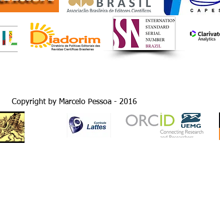
This journal is an open access 
Attribution License (
http://crea
unrestricted use, distribution
original work is properly cited.
Copyright by Marcelo Pessoa - 2016
GRUPO
SIC
CLIQUE
e-commerce - Rua Santa Fé do Sul, 2843 - Bairro Eldorado - CEP 1
São José do Rio Preto - SP
Responsável técnico: Marcelo Pessoa - CPF 080740998-73