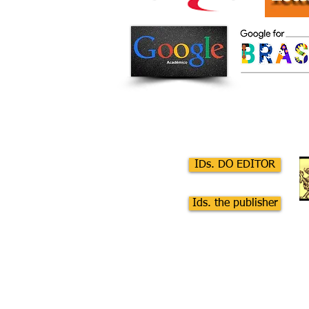
IDs. DO EDITOR
Ids. the publisher
AKEDIA 