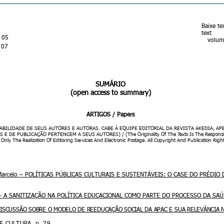
Baixe te
text
. 05
volume 
 07
SUMÁRIO
(open access to summary)
ARTIGOS / Papers
ABILIDADE DE SEUS AUTORES E AUTORAS. CABE À EQUIPE EDITORIAL DA REVISTA AKEDIA, AP
PUBLICAÇÃO PERTENCEM A SEUS AUTORES) / (The Originality Of The Texts Is The Responsibility 
Only The Realization Of Editoring Services And Electronic Postage. All Copyright And Publication Righ
, Marcelo – POLÍTICAS PÚBLICAS CULTURAIS E SUSTENTÁVEIS: O CASE DO PRÉDI
elo – A SANITIZAÇÃO NA POLÍTICA EDUCACIONAL COMO PARTE DO PROCESSO DA SAÚD
 – DISCUSSÃO SOBRE O MODELO DE REEDUCAÇÃO SOCIAL DA APAC E SUA RELEVÂNCIA