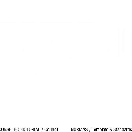
e
- ISSN 2447-7656
- ISSN 2674-2561 DOI NUMBER: 10.33
obertura Temática Prioritária das Publicações –
Tabela CNPq 20
0.00-7 – Ciências Sociais Aplicadas e 7.00.00.00-0 – Ciências 
revistaakedia@gmail.com
CONSELHO EDITORIAL / Council
NORMAS / Template & Standards