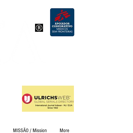
726
19
Humanas
MISSÃO / Mission
More