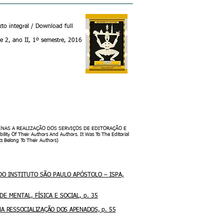
xto integral / Download full
2, ano II, 1º semestre, 2016
ENAS A REALIZAÇÃO DOS SERVIÇOS DE EDITORAÇÃO E
Of Their Authors And Authors. It Was To The Editorial
ts Belong To Their Authors)
O DO INSTITUTO SÃO PAULO APÓSTOLO – ISPA,
E MENTAL, FÍSICA E SOCIAL, p. 35
 NA RESSOCIALIZAÇÃO DOS APENADOS, p. 55