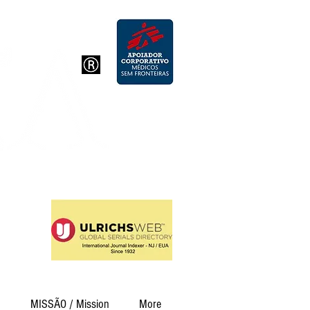
726
19
Humanas
MISSÃO / Mission
More