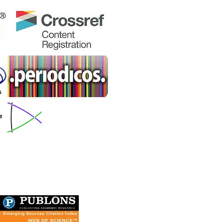
article distributed under the Creative Commons
tivecommons.org/licenses/by/4.0/
) which permits
, and reproduction in any medium, provided the