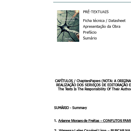
PprR
PRÉ-TEXTUAIS
Ficha técnica / Datasheet
Apresentação da Obra
Prefácio
Sumário
OJETOS E PRÁTICAS EM NEUROCIÊNCIA - 2022 - Pré-textuais com
CAPÍTULOS / ChaptersPapers (NOTA: A ORIGI
REALIZAÇÃO DOS SERVIÇOS DE EDITORAÇÃO E 
The Texts Is The Responsibility Of Their Autho
SUMÁRIO - Summary
1.
Arianne Moraes de Freitas – CONFLITOS 
2.
Wanessa Leles Cruvinel Lima – BUSCAR 