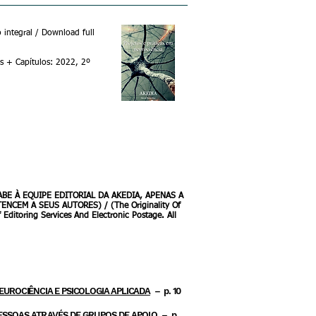
o integral / Download full
is + Capítulos: 2022, 2º
TOS E PRÁTICAS EM NEUROCIÊNCIA - 2022 - integral com capa.p
ABE À EQUIPE EDITORIAL DA AKEDIA, APENAS A
CEM A SEUS AUTORES) / (The Originality Of
 Editoring Services And Electronic Postage. All
NEUROCIÊNCIA E PSICOLOGIA APLICADA
–
p. 10
PESSOAS ATRAVÉS DE GRUPOS DE APOIO
–
p.