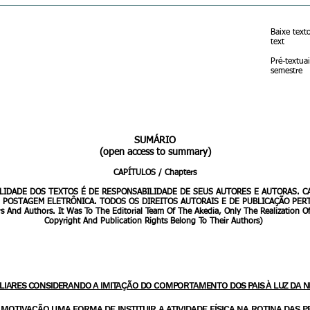
Baixe text
text
Pré-textua
semestre
 capa
PROJE
SUMÁRIO
(open access to summary)
CAPÍTULOS / Chapters
NALIDADE DOS TEXTOS É DE RESPONSABILIDADE DE SEUS AUTORES E AUTORAS. C
POSTAGEM ELETRÔNICA. TODOS OS DIREITOS AUTORAIS E DE PUBLICAÇÃO PERTEN
rs And Authors. It Was To The Editorial Team Of The Akedia, Only The Realization Of
Copyright And Publication Rights Belong To Their Authors)
FAMILIARES CONSIDERANDO A IMITAÇÃO DO COMPORTAMENTO DOS PAIS À LUZ DA 
NA MOTIVAÇÃO UMA FORMA DE INSTITUIR A ATIVIDADE FÍSICA NA ROTINA DAS 