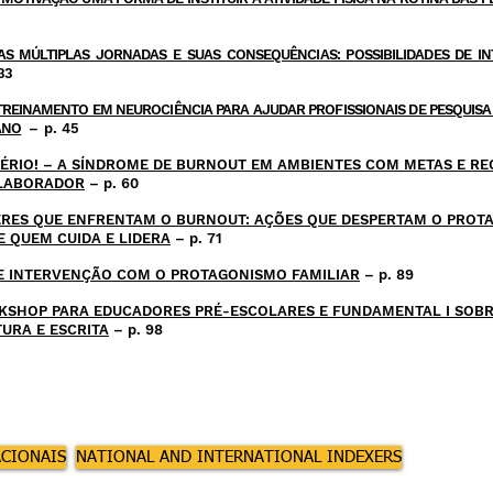
AS MÚLTIPLAS JORNADAS E SUAS CONSEQUÊNCIAS: POSSIBILIDADES DE I
 33
 DE TREINAMENTO EM NEUROCIÊNCIA PARA AJUDAR PROFISSIONAIS DE PESQUI
ANO
–
p. 45
LA SÉRIO! – A SÍNDROME DE BURNOUT EM AMBIENTES COM METAS E R
OLABORADOR
– p. 60
LÍDERES QUE ENFRENTAM O BURNOUT: AÇÕES QUE DESPERTAM O PRO
E QUEM CUIDA E LIDERA
– p. 71
TO DE INTERVENÇÃO COM O PROTAGONISMO FAMILIAR
– p. 89
WORKSHOP PARA EDUCADORES PRÉ-ESCOLARES E FUNDAMENTAL I SO
TURA E ESCRITA
– p. 98
ACIONAIS
NATIONAL AND INTERNATIONAL INDEXERS