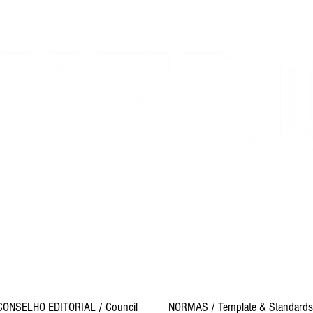
e
- ISSN 2447-7656
- ISSN 2674-2561 DOI NUMBER: 10.33
obertura Temática Prioritária das Publicações –
Tabela CNPq 20
0.00-7 – Ciências Sociais Aplicadas e 7.00.00.00-0 – Ciências 
revistaakedia@gmail.com
CONSELHO EDITORIAL / Council
NORMAS / Template & Standards