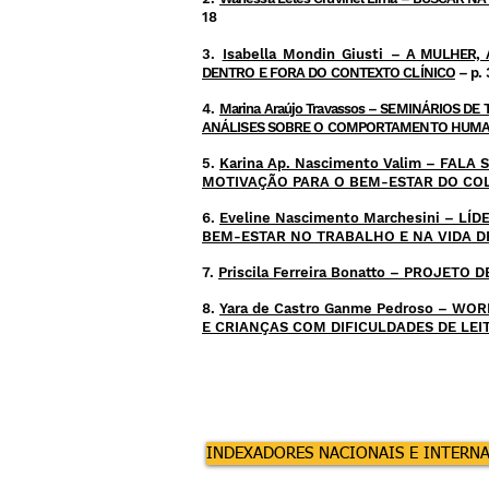
18
3.
Isabella Mondin Giusti
– A MULHER, 
DENTRO E FORA DO CONTEXTO CLÍNICO
– p.
1.1.
4.
Marina Araújo Travassos – SEMINÁRIOS
ANÁLISES SOBRE O COMPORTAMENTO HUM
5.
Karina Ap. Nascimento Valim – FA
MOTIVAÇÃO PARA O BEM-ESTAR DO C
6.
Eveline Nascimento Marchesini – 
BEM-ESTAR NO TRABALHO E NA VIDA D
7.
Priscila Ferreira Bonatto – PROJE
8.
Yara de Castro Ganme Pedroso – 
E CRIANÇAS COM DIFICULDADES DE LEI
INDEXADORES NACIONAIS E INTERN