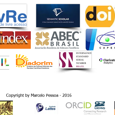
This journal is an open access 
Attribution License (
http://crea
unrestricted use, distribution
original work is properly cited.
Copyright by Marcelo Pessoa - 2016
GRUPO
SIC